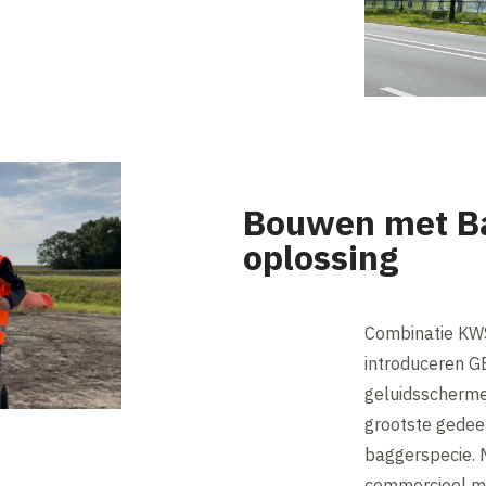
Bouwen met Ba
oplossing
Combinatie KWS
introduceren 
geluidsscherme
grootste gedee
baggerspecie. M
commercieel ma