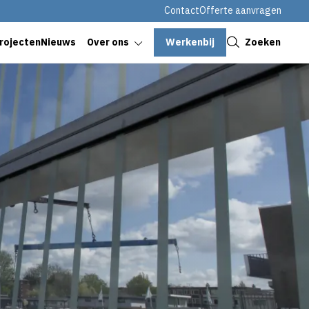
Contact
Offerte aanvragen
Sluiten
Werkenbij
Zoeken
rojecten
Nieuws
Over ons