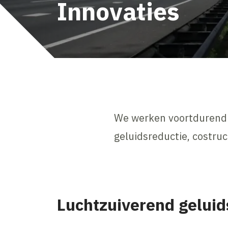
Innovaties
We werken voortdurend 
geluidsreductie, costru
Luchtzuiverend gelui