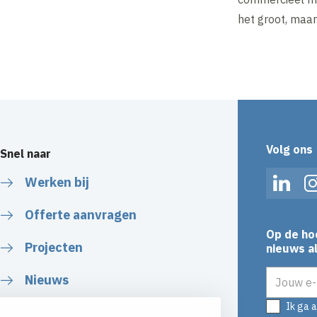
het groot, maar
Volg ons
Snel naar
Werken bij
Linked
Offerte aanvragen
Op de ho
Projecten
nieuws al
E-mailadr
Nieuws
Ik ga 
Over ons