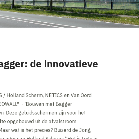
gger: de innovatieve
 / Holland Scherm, NETICS en Van Oord
GEOWALL® - ‘Bouwen met Bagger’
n. Deze geluidsschermen zijn voor het
lte opgebouwd uit de afvalstroom
aar wat is het precies? Buizerd de Jong,
nager van Holland Scherm: “Het is Lego in