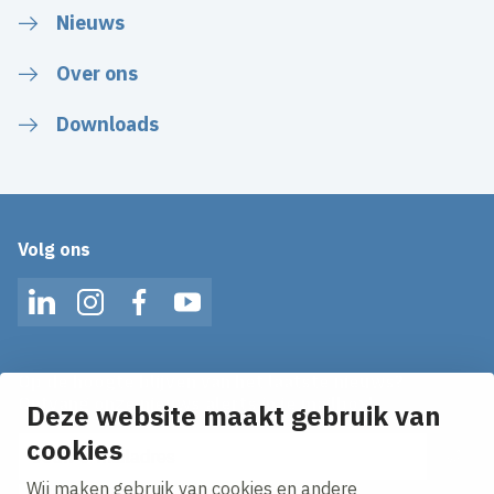
Nieuws
Over ons
Downloads
Volg ons
LinkedIn
Instagram
Facebook
YouTube
Op de hoogte blijven van het laatste nieuws?
Ontvang onze nieuws alerts in je mailbox!
Deze website maakt gebruik van
E-mailadres
cookies
Wij maken gebruik van cookies en andere
Ik ga akkoord met het
privacy statement.