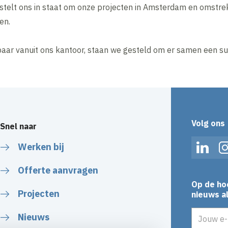
s stelt ons in staat om onze projecten in Amsterdam en omst
en.
aar vanuit ons kantoor, staan we gesteld om er samen een su
Volg ons
Snel naar
Werken bij
Linked
Offerte aanvragen
Op de ho
Projecten
nieuws al
E-mailadr
Nieuws