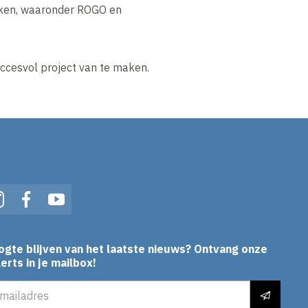
reken, waaronder ROGO en
ccesvol project van te maken.
In
Instagram
Facebook
YouTube
ogte blijven van het laatste nieuws? Ontvang onze
erts in je mailbox!
es