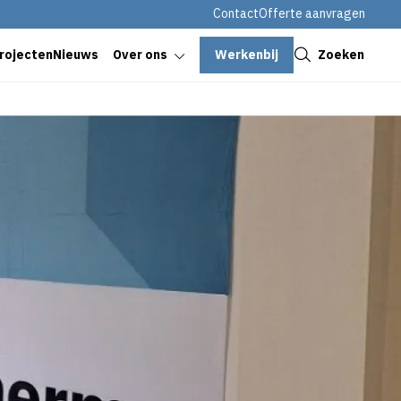
Contact
Offerte aanvragen
Sluiten
Werkenbij
Zoeken
rojecten
Nieuws
Over ons