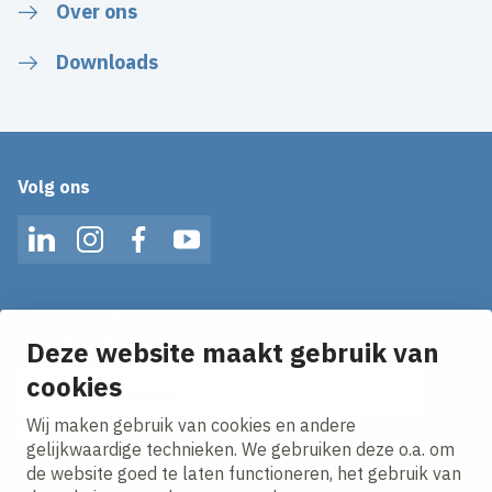
Over ons
Downloads
Volg ons
LinkedIn
Instagram
Facebook
YouTube
Op de hoogte blijven van het laatste nieuws?
Ontvang onze nieuws alerts in je mailbox!
Deze website maakt gebruik van
cookies
E-mailadres
Wij maken gebruik van cookies en andere
Ik ga akkoord met het
privacy statement.
gelijkwaardige technieken. We gebruiken deze o.a. om
de website goed te laten functioneren, het gebruik van