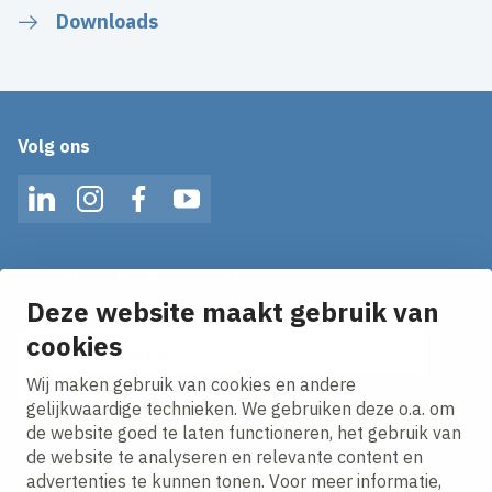
Downloads
Volg ons
LinkedIn
Instagram
Facebook
YouTube
Op de hoogte blijven van het laatste nieuws?
Ontvang onze nieuws alerts in je mailbox!
Deze website maakt gebruik van
E-mailadres
cookies
Wij maken gebruik van cookies en andere
Ik ga akkoord met het
privacy statement.
gelijkwaardige technieken. We gebruiken deze o.a. om
de website goed te laten functioneren, het gebruik van
de website te analyseren en relevante content en
advertenties te kunnen tonen. Voor meer informatie,