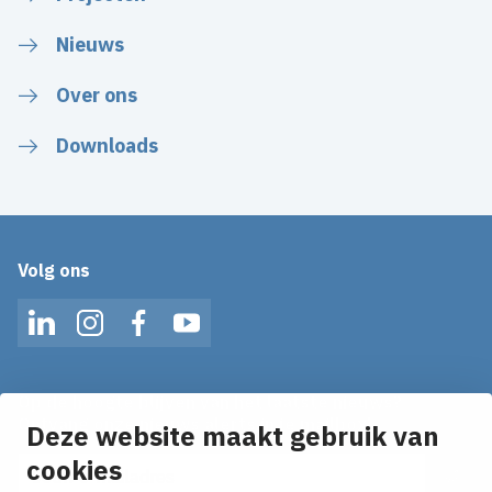
Nieuws
Over ons
Downloads
Volg ons
LinkedIn
Instagram
Facebook
YouTube
Op de hoogte blijven van het laatste nieuws?
Ontvang onze nieuws alerts in je mailbox!
Deze website maakt gebruik van
E-mailadres
cookies