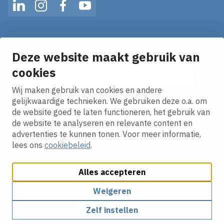
LinkedIn
Instagram
Facebook
YouTube
Op de hoogte blijven van het laatste nieuws?
Ontvang onze nieuws alerts in je mailbox!
Deze website maakt gebruik van
E-mailadres
cookies
Wij maken gebruik van cookies en andere
Ik ga akkoord met het
privacy statement.
gelijkwaardige technieken. We gebruiken deze o.a. om
de website goed te laten functioneren, het gebruik van
de website te analyseren en relevante content en
advertenties te kunnen tonen. Voor meer informatie,
lees ons
cookiebeleid
.
Alles accepteren
Cookies aanpassen
Cookie beleid
Privacy policy
Responsible disclosure
Weigeren
Zelf instellen