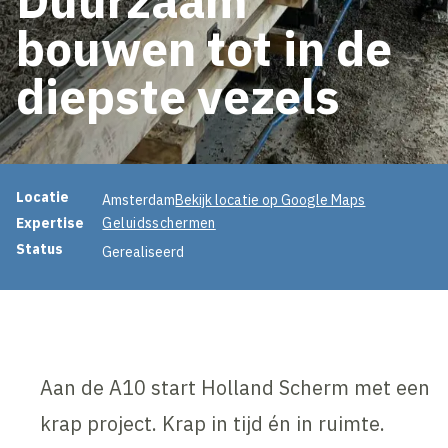
bouwen tot in de
diepste vezels
Projectinformatie
Locatie
Amsterdam
Bekijk locatie op Google Maps
Expertise
Geluidsschermen
Status
Gerealiseerd
Aan de A10 start Holland Scherm met een
krap project. Krap in tijd én in ruimte.