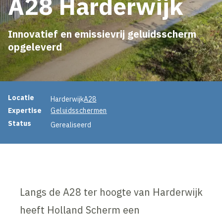
A28 Harderwijk
Innovatief en emissievrij geluidsscherm
opgeleverd
Projectinformatie
Locatie
Harderwijk
A28
Expertise
Geluidsschermen
Status
Gerealiseerd
Langs de A28 ter hoogte van Harderwijk
heeft Holland Scherm een