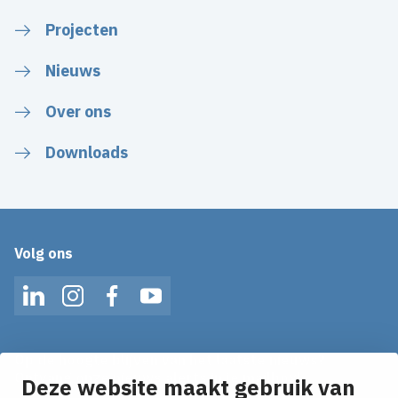
Projecten
Nieuws
Over ons
Downloads
Volg ons
LinkedIn
Instagram
Facebook
YouTube
Op de hoogte blijven van het laatste nieuws?
Ontvang onze nieuws alerts in je mailbox!
Deze website maakt gebruik van