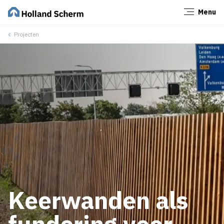
Menu
Sluiten
Projecten
Keerwanden als
fundering voor