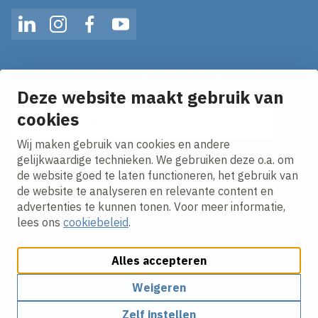
LinkedIn
Instagram
Facebook
YouTube
Op de hoogte blijven van het laatste nieuws?
Ontvang onze nieuws alerts in je mailbox!
Deze website maakt gebruik van
cookies
E-mailadres
Wij maken gebruik van cookies en andere
Ik ga akkoord met het
privacy statement.
gelijkwaardige technieken. We gebruiken deze o.a. om
de website goed te laten functioneren, het gebruik van
de website te analyseren en relevante content en
advertenties te kunnen tonen. Voor meer informatie,
lees ons
cookiebeleid
.
Alles accepteren
Cookies aanpassen
Cookie beleid
Privacy policy
Responsible disclosure
Weigeren
Zelf instellen