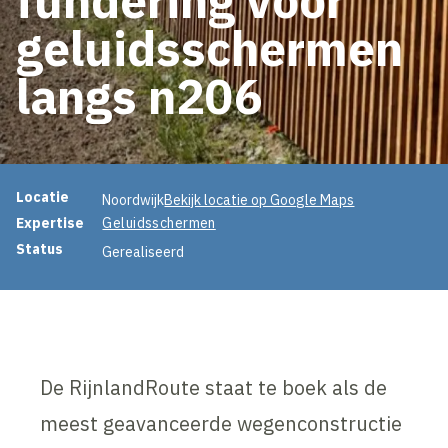
geluidsschermen
langs n206
Projectinformatie
Locatie
Noordwijk
Bekijk locatie op Google Maps
Expertise
Geluidsschermen
Status
Gerealiseerd
De RijnlandRoute staat te boek als de
meest geavanceerde wegenconstructie